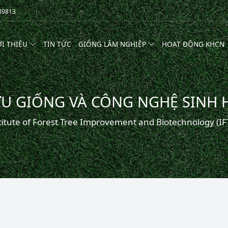
389813
ỚI THIỆU
TIN TỨC
GIỐNG LÂM NGHIỆP
HOẠT ĐỘNG KHCN
ỨU GIỐNG VÀ CÔNG NGHỆ SINH 
titute of Forest Tree Improvement and Biotechnology (IF