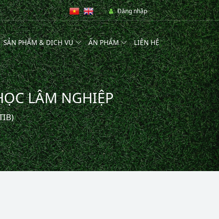
Đăng nhập
SẢN PHẨM & DỊCH VỤ
ẤN PHẨM
LIÊN HỆ
HỌC LÂM NGHIỆP
TIB)