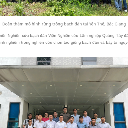
Đoàn thăm mô hình rừng trồng bạch đàn tại Yên Thế, Bắc Giang
 môn Nghiên cứu bạch đàn Viện Nghiên cứu Lâm nghiệp Quảng Tây đ
inh nghiệm trong nghiên cứu chọn tạo giống bạch đàn và bày tỏ nguy