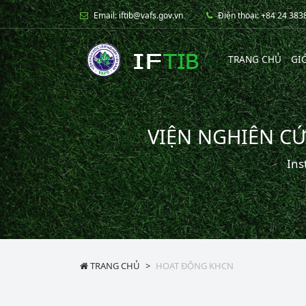
Email: iftib@vafs.gov.vn
Điện thoại: +84 24 38
TRANG CHỦ
GI
VIỆN NGHIÊN C
Ins
TRANG CHỦ
HOẠT ĐỘNG KHCN